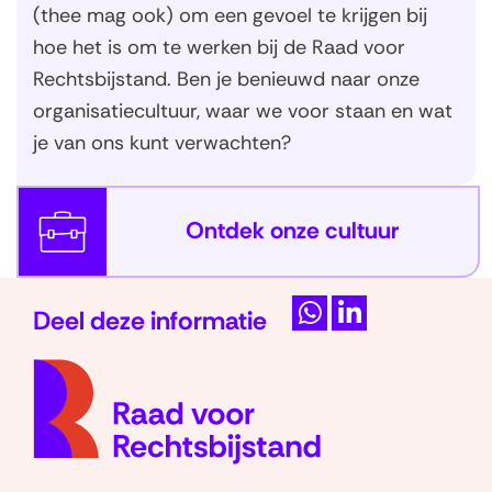
(thee mag ook) om een gevoel te krijgen bij
)
hoe het is om te werken bij de Raad voor
Rechtsbijstand. Ben je benieuwd naar onze
organisatiecultuur, waar we voor staan en wat
je van ons kunt verwachten?
Ontdek onze cultuur
Deel deze informatie
D
D
(naar
e
e
homep
l
l
e
e
n
n
o
o