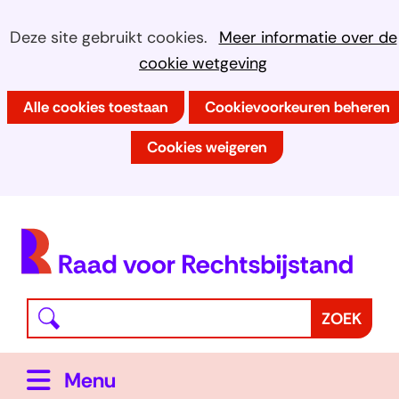
Ga
Cookies
Hier
Deze site gebruikt cookies.
Meer informatie over de
naar
kan
cookie wetgeving
toestaan?
de
het
inhoud
Alle cookies toestaan
Cookievoorkeuren beheren
gebruik
van
Cookies weigeren
cookies
op
deze
(
website
h
worden
toegestaan
Waar
Z
ZOEK
of
bent
o
geweigerd.
u
e
Uitklappen
Menu
naar
k