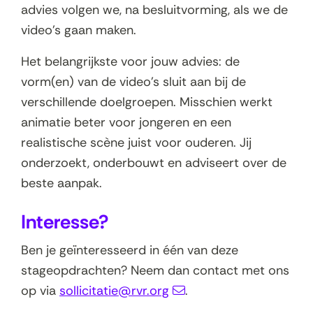
i
t
advies volgen we, na besluitvorming, als we de
n
n
u
e
e
video's gaan maken.
i
n
w
u
r
e
i
v
Het belangrijkste voor jouw advies: de
w
)
u
e
e
vorm(en) van de video's sluit aan bij de
v
w
u
n
verschillende doelgroepen. Misschien werkt
e
v
w
s
animatie beter voor jongeren en een
n
e
v
t
realistische scène juist voor ouderen. Jij
s
n
e
e
onderzoekt, onderbouwt en adviseert over de
t
s
n
r
beste aanpak.
e
t
s
)
r
e
Interesse?
t
)
r
e
Ben je geïnteresseerd in één van deze
)
r
stageopdrachten? Neem dan contact met ons
)
op via
sollicitatie@rvr.org
.