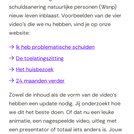
p
schuldsanering natuurlijke personen (Wsnp)
e
nieuw leven inblaast. Voorbeelden van de vier
n
video's die we nu hebben, vind je op onze
t
website:
i
(
Ik heb problematische schulden
n
o
(
De toelatingszitting
n
p
o
i
(
Het huisbezoek
e
p
e
o
(
24 maanden verder
n
e
u
p
o
t
n
w
Zowel de inhoud als de vorm van de video's
e
p
i
t
v
hebben een update nodig. Jij onderzoekt hoe
n
e
n
i
e
we dit het beste doen. Of dat nu een leuke
t
n
n
n
n
animatie, een nagespeelde video, uitleg met
i
t
i
n
s
een presentator of totaal iets anders is. Jouw
n
i
e