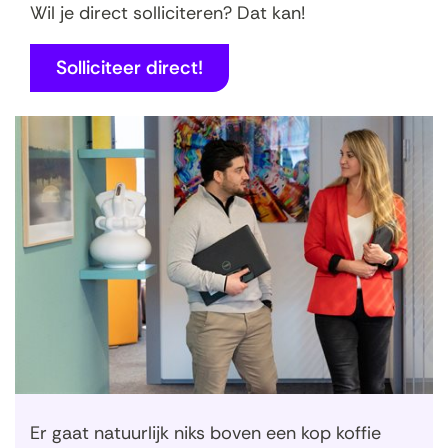
Wil je direct solliciteren? Dat kan!
(
Solliciteer direct!
o
p
e
n
t
i
n
n
i
e
u
w
v
e
n
s
t
e
Er gaat natuurlijk niks boven een kop koffie
r