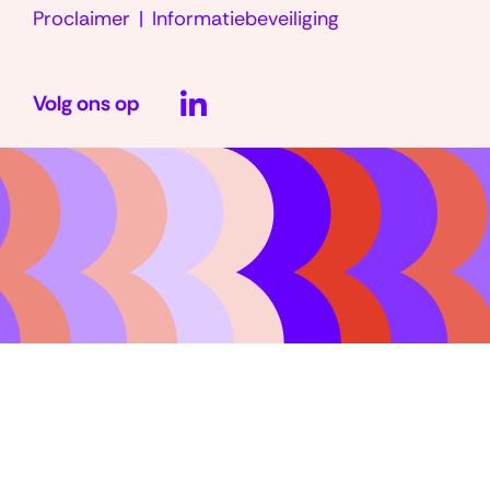
Proclaimer
Informatiebeveiliging
LinkedIn
Volg ons op
(opent
in
nieuw
venster)