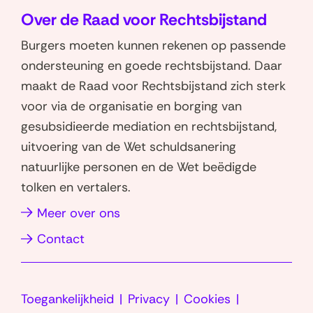
Over de Raad voor Rechtsbijstand
p
p
W
L
Burgers moeten kunnen rekenen op passende
h
i
ondersteuning en goede rechtsbijstand. Daar
a
n
maakt de Raad voor Rechtsbijstand zich sterk
t
k
voor via de organisatie en borging van
s
e
gesubsidieerde mediation en rechtsbijstand,
a
d
uitvoering van de Wet schuldsanering
p
I
natuurlijke personen en de Wet beëdigde
p
n
tolken en vertalers.
(opent
(opent
in
in
Meer over ons
nieuw
nieuw
Contact
venster)
venster)
Toegankelijkheid
Privacy
Cookies