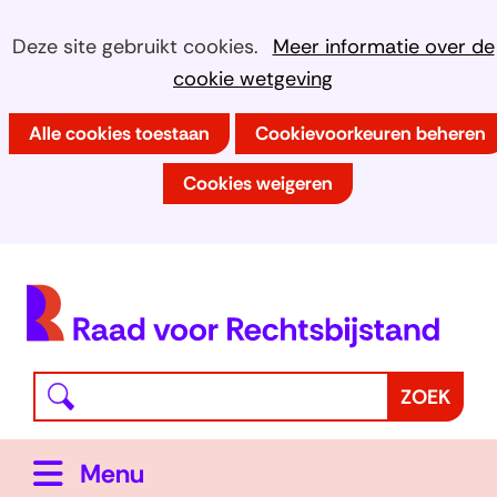
Ga
Cookies
Hier
Deze site gebruikt cookies.
Meer informatie over de
naar
kan
cookie wetgeving
toestaan?
de
het
inhoud
Alle cookies toestaan
Cookievoorkeuren beheren
gebruik
van
Cookies weigeren
cookies
op
deze
(
website
h
worden
toegestaan
Waar
Z
ZOEK
of
bent
o
geweigerd.
u
e
Uitklappen
Menu
naar
k