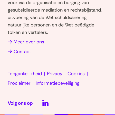
voor via de organisatie en borging van
s
e
gesubsidieerde mediation en rechtsbijstand,
a
d
uitvoering van de Wet schuldsanering
p
I
natuurlijke personen en de Wet beëdigde
p
n
tolken en vertalers.
(opent
(opent
in
in
Meer over ons
nieuw
nieuw
Contact
venster)
venster)
Toegankelijkheid
Privacy
Cookies
Proclaimer
Informatiebeveiliging
LinkedIn
Volg ons op
(opent
in