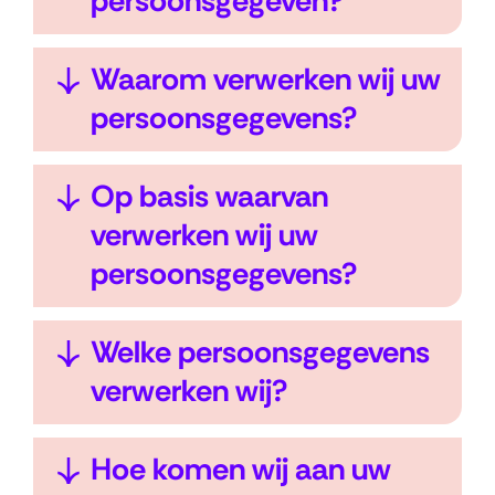
i
persoonsgegeven?
e
p
l
t
n
p
a
k
U
Waarom verwerken wij uw
e
p
l
i
persoonsgegevens?
n
p
a
t
e
p
k
U
Op basis waarvan
n
p
l
i
verwerken wij uw
e
a
t
persoonsgegevens?
n
p
k
p
l
U
Welke persoonsgegevens
e
a
i
verwerken wij?
n
p
t
p
k
U
Hoe komen wij aan uw