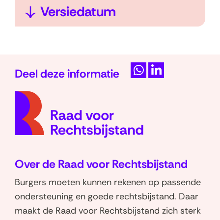
e
a
t
U
Versiedatum
n
p
k
i
p
l
t
e
a
k
Deel deze informatie
n
p
l
D
D
p
a
(naar
e
e
homep
l
l
e
p
e
e
n
p
n
n
e
o
o
Over de Raad voor Rechtsbijstand
n
p
p
W
L
Burgers moeten kunnen rekenen op passende
h
i
ondersteuning en goede rechtsbijstand. Daar
a
n
maakt de Raad voor Rechtsbijstand zich sterk
t
k