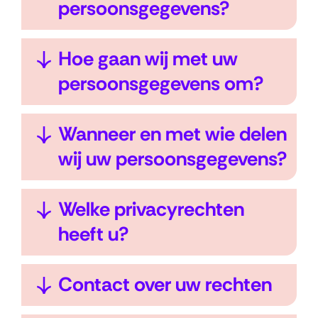
e
l
i
persoonsgegevens?
n
a
t
p
k
U
Hoe gaan wij met uw
p
l
i
persoonsgegevens om?
e
a
t
n
p
k
U
Wanneer en met wie delen
p
l
i
wij uw persoonsgegevens?
e
a
t
n
p
k
U
Welke privacyrechten
p
l
i
heeft u?
e
a
t
n
p
k
U
Contact over uw rechten
p
l
i