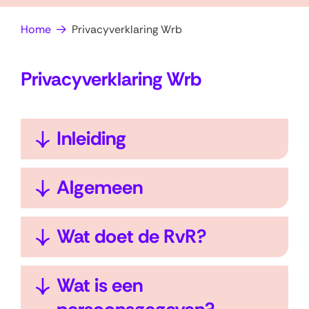
op
e
Home
Privacyverklaring Wrb
zoek?
n
Privacyverklaring Wrb
U
Inleiding
i
t
U
Algemeen
k
i
l
t
U
Wat doet de RvR?
a
k
i
p
l
t
U
Wat is een
p
a
k